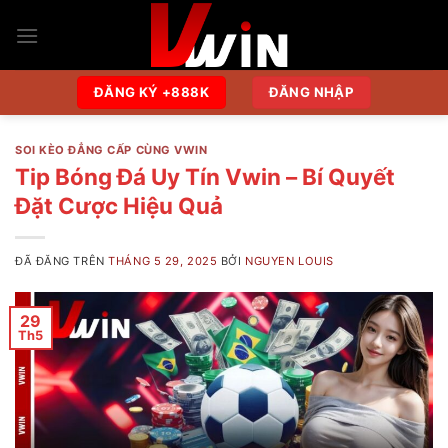
Chuyển
đến
nội
dung
ĐĂNG KÝ +888K
ĐĂNG NHẬP
SOI KÈO ĐẲNG CẤP CÙNG VWIN
Tip Bóng Đá Uy Tín Vwin – Bí Quyết
Đặt Cược Hiệu Quả
ĐÃ ĐĂNG TRÊN
THÁNG 5 29, 2025
BỞI
NGUYEN LOUIS
29
Th5