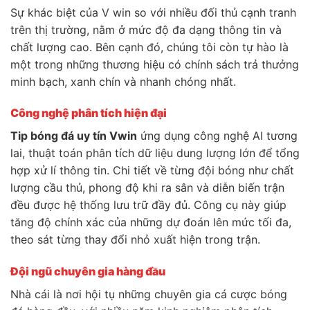
Sự khác biệt của V win so với nhiều đối thủ cạnh tranh
trên thị trường, nằm ở mức độ đa dạng thông tin và
chất lượng cao. Bên cạnh đó, chúng tôi còn tự hào là
một trong những thương hiệu có chính sách trả thưởng
minh bạch, xanh chín và nhanh chóng nhất.
Công nghệ phân tích hiện đại
Tip bóng đá uy tín Vwin
ứng dụng công nghệ AI tương
lai, thuật toán phân tích dữ liệu dung lượng lớn để tổng
hợp xử lí thông tin. Chi tiết về từng đội bóng như chất
lượng cầu thủ, phong độ khi ra sân và diễn biến trận
đều được hệ thống lưu trữ đầy đủ. Công cụ này giúp
tăng độ chính xác của những dự đoán lên mức tối đa,
theo sát từng thay đổi nhỏ xuất hiện trong trận.
Đội ngũ chuyên gia hàng đầu
Nhà cái là nơi hội tụ những chuyên gia cá cược bóng