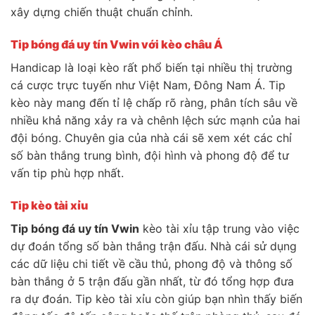
xây dựng chiến thuật chuẩn chỉnh.
Tip bóng đá uy tín Vwin với kèo châu Á
Handicap là loại kèo rất phổ biến tại nhiều thị trường
cá cược trực tuyến như Việt Nam, Đông Nam Á. Tip
kèo này mang đến tỉ lệ chấp rõ ràng, phân tích sâu về
nhiều khả năng xảy ra và chênh lệch sức mạnh của hai
đội bóng. Chuyên gia của nhà cái sẽ xem xét các chỉ
số bàn thắng trung bình, đội hình và phong độ để tư
vấn tip phù hợp nhất.
Tip kèo tài xỉu
Tip bóng đá uy tín Vwin
kèo tài xỉu tập trung vào việc
dự đoán tổng số bàn thắng trận đấu. Nhà cái sử dụng
các dữ liệu chi tiết về cầu thủ, phong độ và thông số
bàn thắng ở 5 trận đấu gần nhất, từ đó tổng hợp đưa
ra dự đoán. Tip kèo tài xỉu còn giúp bạn nhìn thấy biến