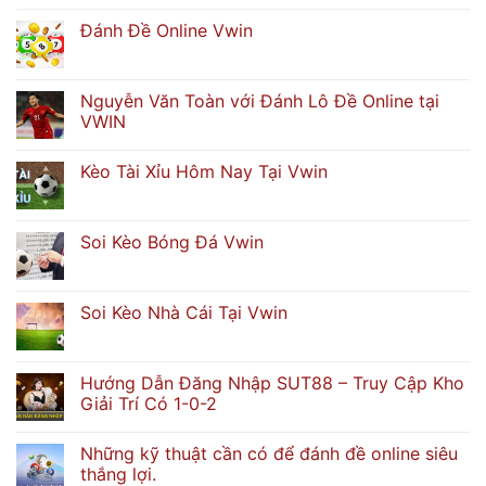
Đánh Đề Online Vwin
Nguyễn Văn Toàn với Đánh Lô Đề Online tại
VWIN
Kèo Tài Xỉu Hôm Nay Tại Vwin
Soi Kèo Bóng Đá Vwin
Soi Kèo Nhà Cái Tại Vwin
Hướng Dẫn Đăng Nhập SUT88 – Truy Cập Kho
Giải Trí Có 1-0-2
Những kỹ thuật cần có để đánh đề online siêu
thắng lợi.