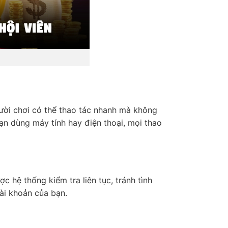
ười chơi có thể thao tác nhanh mà không
bạn dùng máy tính hay điện thoại, mọi thao
 hệ thống kiểm tra liên tục, tránh tình
tài khoản của bạn.