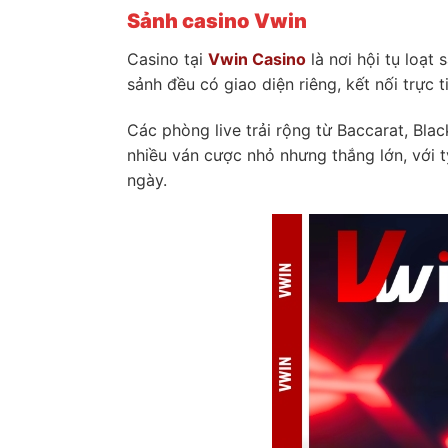
Sảnh casino Vwin
Casino tại
Vwin Casino
là nơi hội tụ loạ
sảnh đều có giao diện riêng, kết nối trực 
Các phòng live trải rộng từ Baccarat, Bla
nhiều ván cược nhỏ nhưng thắng lớn, với tỷ
ngày.