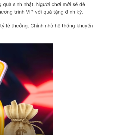
g quà sinh nhật. Người chơi mới sẽ dễ
hương trình VIP với quà tặng định kỳ.
 tỷ lệ thưởng. Chính nhờ hệ thống khuyến