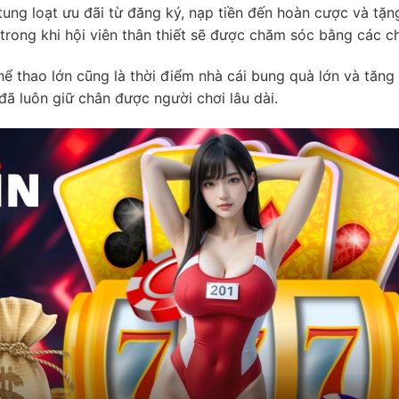
ung loạt ưu đãi từ đăng ký, nạp tiền đến hoàn cược và tặn
trong khi hội viên thân thiết sẽ được chăm sóc bằng các c
hể thao lớn cũng là thời điểm nhà cái bung quà lớn và tăng
đã luôn giữ chân được người chơi lâu dài.