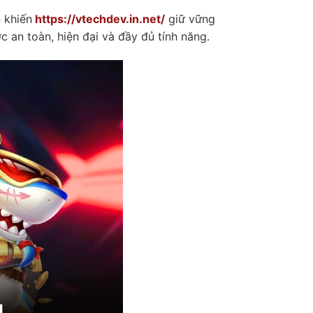
 khiến
https://vtechdev.in.net/
giữ vững
c an toàn, hiện đại và đầy đủ tính năng.