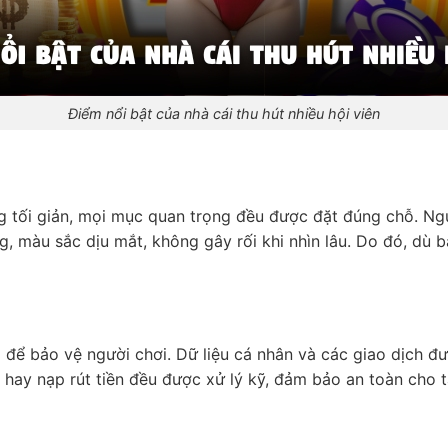
Điểm nổi bật của nhà cái thu hút nhiều hội viên
g tối giản, mọi mục quan trọng đều được đặt đúng chỗ. Ng
g, màu sắc dịu mắt, không gây rối khi nhìn lâu. Do đó, dù 
ể bảo vệ người chơi. Dữ liệu cá nhân và các giao dịch được
p hay nạp rút tiền đều được xử lý kỹ, đảm bảo an toàn cho 