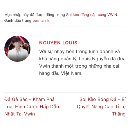
Mục nhập này đã được đăng trong
Soi kèo đẳng cấp cùng VWIN
.
Đánh dấu trang
permalink
.
NGUYEN LOUIS
Với sự nhạy bén trong kinh doanh và
khả năng quản lý, Louis Nguyễn đã đưa
Vwin thành một trong những nhà cái
hàng đầu Việt Nam.
Đá Gà Sắc – Khám Phá
Soi Kèo Bóng Đá – Bí
Loại Hình Cược Hấp Dẫn
Quyết Nâng Cao Tỉ Lệ
Nhất Tại Vwin
Thắng