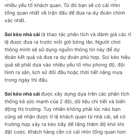
nhiều yếu tố khách quan. Từ đó bạn sẽ có cái nhìn
tổng quan nhất về trận đấu để đưa ra dự đoán chính
xác nhất.
Soi kèo nhà cái
là thao tác phân tích và đánh giá các tỉ
lệ được đưa ra trước mỗi giờ bóng lăn. Người chơi
thông minh sẽ sử dụng nguồn thông tin này để dự
đoán kết quả và đưa ra dự đoán phù hợp. Soi kèo hiệu
quả sẽ phải dựa vào nhiều yếu tố như phong độ, đội
hình ra sân, lịch sử đối đầu hoặc thời tiết nắng mưa
trong ngày thi đấu.
Soi kèo nhà cái
được xây dựng dựa trên các phân tích
thống kê sức mạnh của 2 đội, dữ liệu chi tiết và biến
động thị trường. Tuy nhiên không phải lúc nào bạn
cũng sẽ nhận được tỉ lệ khách quan từ nhà cái, sẽ có
trường hợp xảy ra kèo bẫy để tăng thêm độ khó khi
đặt cược. Khách hàng cần có cái nhìn tổng quan hơn