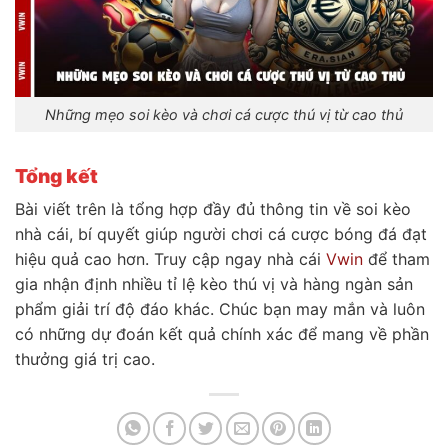
Những mẹo soi kèo và chơi cá cược thú vị từ cao thủ
Tổng kết
Bài viết trên là tổng hợp đầy đủ thông tin về soi kèo
nhà cái, bí quyết giúp người chơi cá cược bóng đá đạt
hiệu quả cao hơn. Truy cập ngay nhà cái
Vwin
để tham
gia nhận định nhiều tỉ lệ kèo thú vị và hàng ngàn sản
phẩm giải trí độ đáo khác. Chúc bạn may mắn và luôn
có những dự đoán kết quả chính xác để mang về phần
thưởng giá trị cao.