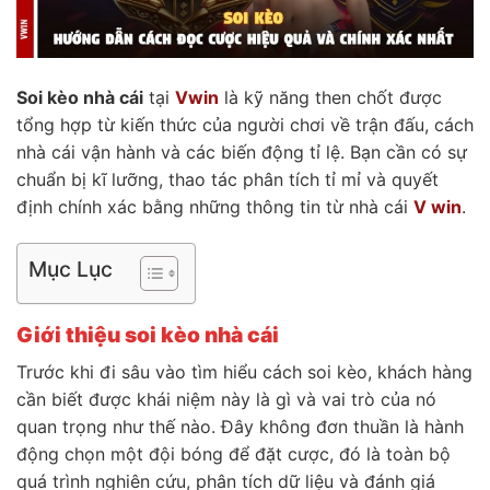
Soi kèo nhà cái
tại
Vwin
là kỹ năng then chốt được
tổng hợp từ kiến thức của người chơi về trận đấu, cách
nhà cái vận hành và các biến động tỉ lệ. Bạn cần có sự
chuẩn bị kĩ lưỡng, thao tác phân tích tỉ mỉ và quyết
định chính xác bằng những thông tin từ nhà cái
V win
.
Mục Lục
Giới thiệu soi kèo nhà cái
Trước khi đi sâu vào tìm hiểu cách soi kèo, khách hàng
cần biết được khái niệm này là gì và vai trò của nó
quan trọng như thế nào. Đây không đơn thuần là hành
động chọn một đội bóng để đặt cược, đó là toàn bộ
quá trình nghiên cứu, phân tích dữ liệu và đánh giá