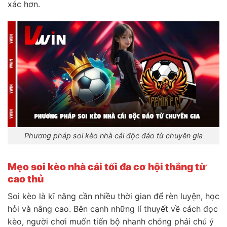
xác hơn.
Phương pháp soi kèo nhà cái độc đáo từ chuyên gia
Mẹo soi kèo nhà cái tối đa cơ hội thắng từ
cao thủ
Soi kèo là kĩ năng cần nhiều thời gian để rèn luyện, học
hỏi và nâng cao. Bên cạnh những lí thuyết về cách đọc
kèo, người chơi muốn tiến bộ nhanh chóng phải chú ý