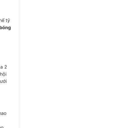
ế tỷ
 bóng
̉a 2
hội
ưới
thao
ao