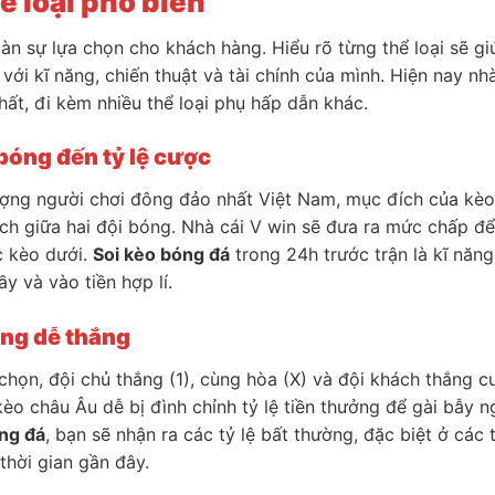
̉ loại phổ biến
àn sự lựa chọn cho khách hàng. Hiểu rõ từng thể loại sẽ gi
ới kĩ năng, chiến thuật và tài chính của mình. Hiện nay nhà
t, đi kèm nhiều thể loại phụ hấp dẫn khác.
óng đến tỷ lệ cược
lượng người chơi đông đảo nhất Việt Nam, mục đích của kèo
̣ch giữa hai đội bóng. Nhà cái V win sẽ đưa ra mức chấp để
c kèo dưới.
Soi kèo bóng đá
trong 24h trước trận là kĩ năng
 và vào tiền hợp lí.
ng dễ thắng
chọn, đội chủ thắng (1), cùng hòa (X) và đội khách thắng c
o châu Âu dễ bị đình chỉnh tỷ lệ tiền thưởng để gài bẫy n
ng đá
, bạn sẽ nhận ra các tỷ lệ bất thường, đặc biệt ở các 
 thời gian gần đây.