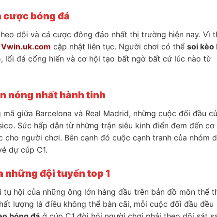
 cược bóng đá
eo dõi và cá cược đông đảo nhất thị trường hiện nay. Vì th
i
Vwin.uk.com
cập nhật liên tục. Người chơi có thể
soi kèo
lối đá cống hiến và cơ hội tạo bất ngờ bất cứ lúc nào từ
̉n nóng nhất hành tinh
g mã giữa Barcelona và Real Madrid, những cuộc đối đầu cu
ssico. Sức hấp dẫn từ những trận siêu kinh điển đem đến cơ 
cược cho người chơi. Bên cạnh đó cuộc cạnh tranh của nhóm d
vé dự cúp C1.
những đội tuyển top 1
tụ hội của những ông lớn hàng đầu trên bản đồ môn thể 
hất lượng là điều không thể bàn cãi, mỗi cuộc đối đầu đều
̀o bóng đá
ở cúp C1 đòi hỏi người chơi phải theo dõi sát s