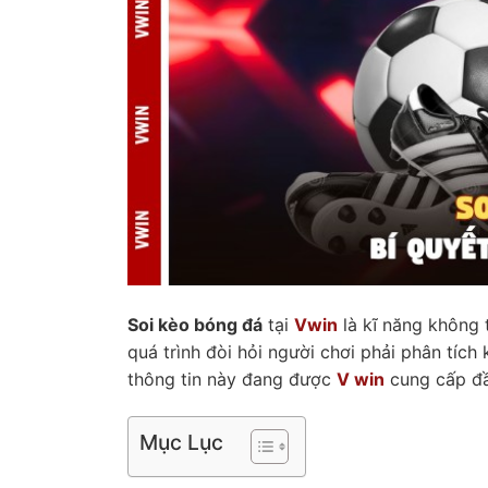
Soi kèo bóng đá
tại
Vwin
là kĩ năng không t
quá trình đòi hỏi người chơi phải phân tích 
thông tin này đang được
V win
cung cấp đầ
Mục Lục