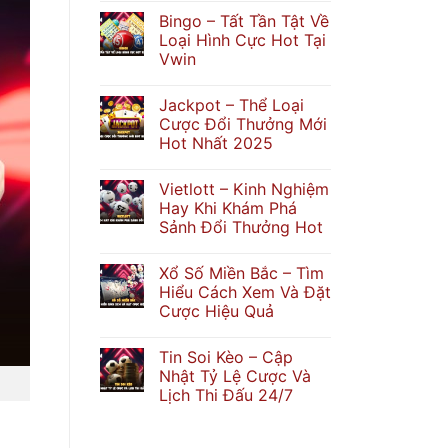
Bingo – Tất Tần Tật Về
Loại Hình Cực Hot Tại
Vwin
Jackpot – Thể Loại
Cược Đổi Thưởng Mới
Hot Nhất 2025
Vietlott – Kinh Nghiệm
Hay Khi Khám Phá
Sảnh Đổi Thưởng Hot
Xổ Số Miền Bắc – Tìm
Hiểu Cách Xem Và Đặt
Cược Hiệu Quả
Tin Soi Kèo – Cập
Nhật Tỷ Lệ Cược Và
Lịch Thi Đấu 24/7