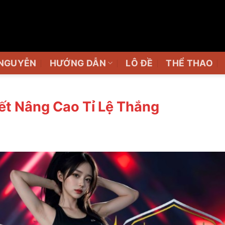
 NGUYỄN
HƯỚNG DẪN
LÔ ĐỀ
THỂ THAO
ết Nâng Cao Tỉ Lệ Thắng