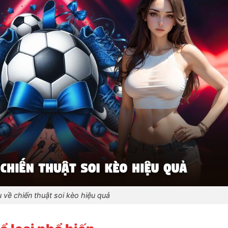
̣u về chiến thuật soi kèo hiệu quả