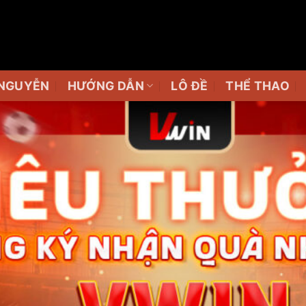
 NGUYỄN
HƯỚNG DẪN
LÔ ĐỀ
THỂ THAO