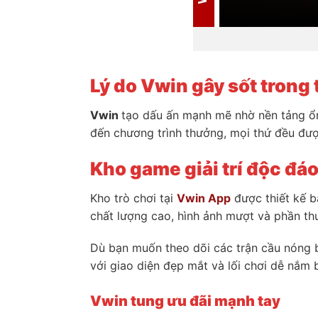
Lý do Vwin gây sốt trong 
Vwin
tạo dấu ấn mạnh mẽ nhờ nền tảng ổn 
đến chương trình thưởng, mọi thứ đều được
Kho game giải trí độc đá
Kho trò chơi tại
Vwin App
được thiết kế b
chất lượng cao, hình ảnh mượt và phần th
Dù bạn muốn theo dõi các trận cầu nóng b
với giao diện đẹp mắt và lối chơi dễ nắm 
Vwin tung ưu đãi mạnh tay