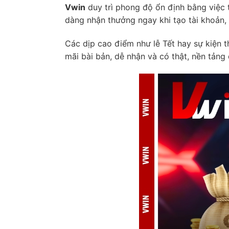
Vwin
duy trì phong độ ổn định bằng việc t
dàng nhận thưởng ngay khi tạo tài khoản, 
Các dịp cao điểm như lễ Tết hay sự kiện t
mãi bài bản, dễ nhận và có thật, nền tảng 