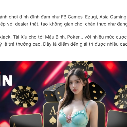
t sảnh chơi đỉnh đình đám như FB Games, Ezugi, Asia Gamin
tiếp với dealer thật, tạo không gian chơi chân thực như đan
ckjack, Tài Xỉu cho tới Mậu Binh, Poker… với nhiều mức cượ
 lệ trả thưởng cao. Đây là điểm đến giải trí được nhiều ca