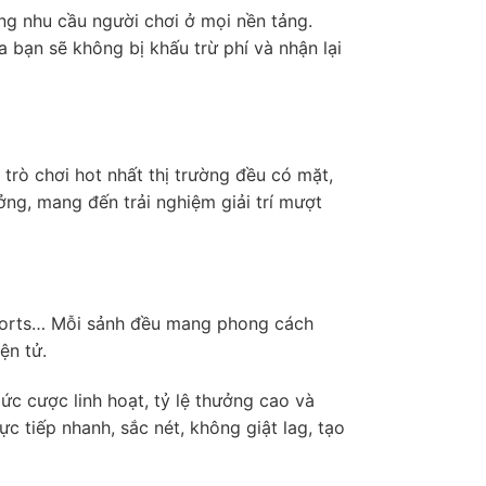
ứng nhu cầu người chơi ở mọi nền tảng.
a bạn sẽ không bị khấu trừ phí và nhận lại
trò chơi hot nhất thị trường đều có mặt,
ưởng, mang đến trải nghiệm giải trí mượt
ports… Mỗi sảnh đều mang phong cách
ện tử.
ức cược linh hoạt, tỷ lệ thưởng cao và
ực tiếp nhanh, sắc nét, không giật lag, tạo