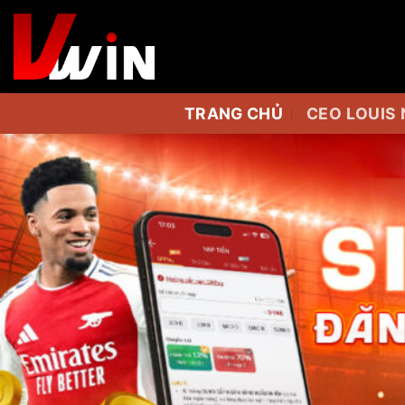
Chuyển
đến
nội
dung
TRANG CHỦ
CEO LOUIS