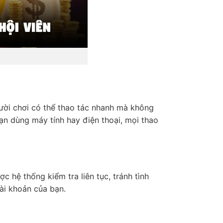
ười chơi có thể thao tác nhanh mà không
bạn dùng máy tính hay điện thoại, mọi thao
 hệ thống kiểm tra liên tục, tránh tình
tài khoản của bạn.