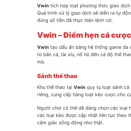
Vwin
tích hợp loạt phương thức giao dịch 
Quá trình xử lý giao dịch sẽ diễn ra tự độ
đúng số tiền đã thực hiện lệnh rút.
Vwin – Điểm hẹn cá cược
Vwin
tạo dấu ấn bằng hệ thống game đa dạn
từ bắn cá, tài xỉu, nổ hũ đến cá độ thể th
mà.
Sảnh thể thao
Khu thể thao tại
Vwin
quy tụ loạt sảnh c
riêng, cung cấp hàng loạt kèo cược cho c
Người chơi có thể dễ dàng chọn các loại h
các loại kèo được cập nhật liên tục theo t
cảm giác sống động như thật.