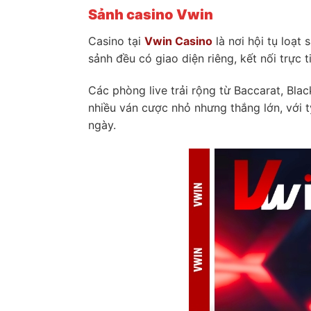
Sảnh casino Vwin
Casino tại
Vwin Casino
là nơi hội tụ loạ
sảnh đều có giao diện riêng, kết nối trực 
Các phòng live trải rộng từ Baccarat, Bla
nhiều ván cược nhỏ nhưng thắng lớn, với tỷ
ngày.