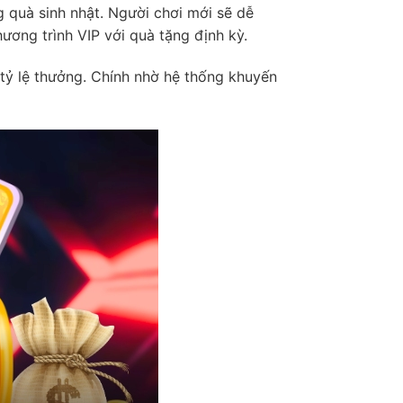
g quà sinh nhật. Người chơi mới sẽ dễ
hương trình VIP với quà tặng định kỳ.
 tỷ lệ thưởng. Chính nhờ hệ thống khuyến