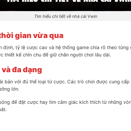
Tìm hiểu chi tiết về nhà cái Vwin
thời gian vừa qua
định, tỷ lệ cược cao và hệ thống game chia rõ theo từng 
 thiết kế chỉn chu để giữ chân người chơi lâu dài.
o và đa dạng
ài bản với đủ thể loại từ cược. Các trò chơi được cung cấ
ưởng lớn.
ỏng để đặt cược hay tìm cảm giác kích thích từ những vòn
bắt.